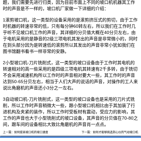
题，我们需要先进行归类，因为目前市面上不同的坡口机机器其工作
时的声音是不一样的，坡口机厂家做一下详细的介绍：
1滚剪坡口机，这一类型的设备采用的是滚剪挤压式的剪切，由于工作
时机器的转速非常的低，只有每分钟60转左右，所以我们在工作时几
乎听不见坡口机工作的声音，其详细的分贝值大概在40分贝左右，由
于电机采用的是静音的2级三项电机其发出的声音是非常微小的，同时
在到头部分因为是转速低的滚剪所以其发出的声音非常小犹如我们在
图书馆翻书看书一样非常的安静。
2小型坡口机-刀片铣削式，这一类型的坡口设备由于工作时其电机的
转速相对的高一些采用的是四级三项电机其转速有2千多转，由于铣切
不会采用减速机构所以工作时的声音相对要大一些，其工作时的声音
达到50-65分贝左右，相当于人们大声的说话的声音，对操作的工人来
说比角磨机的声音还小3分之一左右。
3自动坡口机-刀片铣削式，这一类型的坡口设备也是采用的刀片式铣
削，所以工作时声音稍微大一些，跟小型坡口机相比由于其加装了行
进机构及夹紧的装作，所以工作时受板材有震动，受应力的影响，其
工作的声音也大于小型铣削式的坡口设备，其声音的分贝值在70-80之
间，跟车间的设备相比大致比角磨机的声音肖一点点。
上一篇：
如何提高坡口机的坡口速度
下一篇：
如何才能够挑选到心仪的气动坡口机