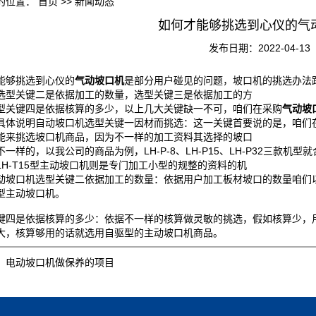
的位置：
首页
>>
新闻动态
如何才能够挑选到心仪的气
发布日期：2022-04-13
能够挑选到心仪的
气动坡口机
是部分用户碰见的问题，坡口机的挑选办法
选型关键二是依据加工的数量，选型关键三是依据加工的方
型关键四是依据核算的多少，以上几大关键缺一不可，咱们在采购
气动坡
具体说明自动坡口机选型关键一因材而挑选：这一关键首要说的是，咱们
能来挑选坡口机商品，因为不一样的加工资料其选择的坡口
不一样的，以我公司的商品为例，LH-P-8、LH-P15、LH-P32三款
LH-T15型主动坡口机则是专门加工小型的规整的资料的机
动坡口机选型关键二依据加工的数量：依据用户加工板材坡口的数量咱们
型主动坡口机。
键四是依据核算的多少：依据不一样的核算做灵敏的挑选，假如核算少，
大，核算够用的话就选用自驱型的主动坡口机商品。
：
电动坡口机做保养的项目