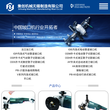
全国咨询热线
0510-88278255
法兰加工机
IDE内涨式电动管道坡口机
IDP内涨式气动管道坡口机
ODM外卡式电动管子切割坡口机
ODP外卡式气动管子切割坡口机
ODH外卡式液压管子切割坡口机
ODS外卡式数控管子切割坡口机
AF外夹式自动进退刀坡口机
行星式切割机
AK高效切割坡口机
PB-15复杂曲线倒角机
钢板坡口机
V系列内涨式坡口机
PB-60自动行进式坡口机
平口机
产品中心