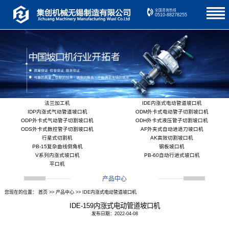
全国咨询热线
0510-88278255
法兰加工机
IDE内涨式电动管道坡口机
IDP内涨式气动管道坡口机
ODM外卡式电动管子切割坡口机
ODP外卡式气动管子切割坡口机
ODH外卡式液压管子切割坡口机
ODS外卡式数控管子切割坡口机
AF外夹式自动进退刀坡口机
行星式切割机
AK高效切割坡口机
PB-15复杂曲线倒角机
钢板坡口机
V系列内涨式坡口机
PB-60自动行进式坡口机
平口机
产品中心
您现在的位置：
首页
>>
产品中心
>>
IDE内涨式电动管道坡口机
IDE-159内涨式电动管道坡口机
发布日期：2022-04-08