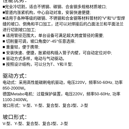
性能优势：
■完全冷切割，适合不锈钢、碳钢、合金钢多规格材质坡口;
■管道内涨紧机构，中心自动对准，安装快速便捷;
■适用于各种等级的碳钢、不锈钢和合金钢等材料管材的"V"和"U"型焊
缝的坡口、倒角和平口加工，还可以对焊接后的凸面法兰和平面法兰
进行切割坡口加工;
■ 适用管径范围大，单台设备可满足超大跨度管径的需要;
■ 切削量可调，坡口角度0°-45°任意选择;
■ 重量轻，便于携带;
■ 安装快速、便捷，胀紧结构插入管子内壁，可自动定位对中;
■ 驱动方式多样，电动与气动驱动。
■ 按照设计结构，可以分为T、Y和Ⅱ型;
驱动方式：
电动式：采用高性能碳刷电机驱动，电压220V，频率50-60Hz, 功率
850-2000W。
德国Metabo电机：过载保护装置，电压220V，频率50-60Hz, 功率
1100-2400W。
坡口形式：
V-型、Y-型、复合型、复合J型、J-型
坡口形式：
V-型、Y-型、复合型、复合J型、J-型