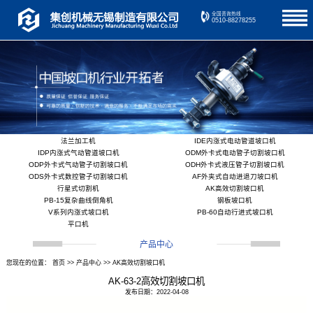
全国咨询热线
0510-88278255
法兰加工机
IDE内涨式电动管道坡口机
IDP内涨式气动管道坡口机
ODM外卡式电动管子切割坡口机
ODP外卡式气动管子切割坡口机
ODH外卡式液压管子切割坡口机
ODS外卡式数控管子切割坡口机
AF外夹式自动进退刀坡口机
行星式切割机
AK高效切割坡口机
PB-15复杂曲线倒角机
钢板坡口机
V系列内涨式坡口机
PB-60自动行进式坡口机
平口机
产品中心
您现在的位置：
首页
>>
产品中心
>>
AK高效切割坡口机
AK-63-2高效切割坡口机
发布日期：2022-04-08