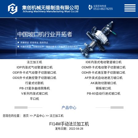
全国咨询热线
0510-88278255
法兰加工机
IDE内涨式电动管道坡口机
IDP内涨式气动管道坡口机
ODM外卡式电动管子切割坡口机
ODP外卡式气动管子切割坡口机
ODH外卡式液压管子切割坡口机
ODS外卡式数控管子切割坡口机
AF外夹式自动进退刀坡口机
行星式切割机
AK高效切割坡口机
PB-15复杂曲线倒角机
钢板坡口机
V系列内涨式坡口机
PB-60自动行进式坡口机
平口机
产品中心
您现在的位置：
首页
>>
产品中心
>>
法兰加工机
FI14M手动法兰加工机
发布日期：2022-04-28